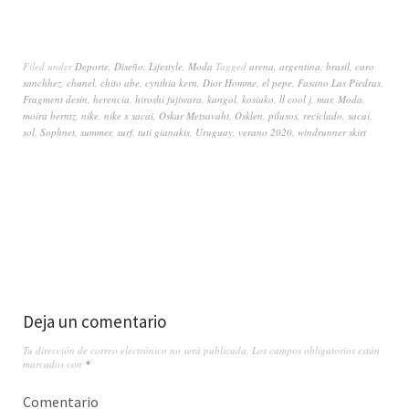
Filed under
Deporte
,
Diseño
,
Lifestyle
,
Moda
Tagged
arena
,
argentina
,
brasil
,
caro
sanchhez
,
chanel
,
chito abe
,
cynthia kern
,
Dior Homme
,
el pepe
,
Fasano Las Piedras
,
Fragment desin
,
herencia
,
hiroshi fujiwara
,
kangol
,
kosiuko
,
ll cool j
,
mar
,
Moda
,
moira berntz
,
nike
,
nike x sacai
,
Oskar Metsavaht
,
Osklen
,
pilusos
,
reciclado
,
sacai
,
sol
,
Sophnet
,
summer
,
surf
,
tuti gianakis
,
Uruguay
,
verano 2020
,
windrunner skirt
Deja un comentario
Tu dirección de correo electrónico no será publicada.
Los campos obligatorios están
marcados con
*
Comentario