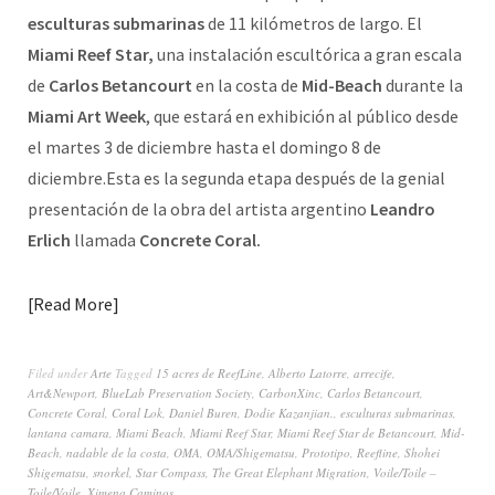
esculturas submarinas
de 11 kilómetros de largo. El
Miami Reef Star,
una instalación escultórica a gran escala
de
Carlos Betancourt
en la costa de
Mid-Beach
durante la
Miami Art Week
, que estará en exhibición al público desde
el martes 3 de diciembre hasta el domingo 8 de
diciembre.Esta es la segunda etapa después de la genial
presentación de la obra del artista argentino
Leandro
Erlich
llamada
Concrete Coral.
Read More
Filed under
Arte
Tagged
15 acres de ReefLine
,
Alberto Latorre
,
arrecife
,
Art&Newport
,
BlueLab Preservation Society
,
CarbonXinc
,
Carlos Betancourt
,
Concrete Coral
,
Coral Lok
,
Daniel Buren
,
Dodie Kazanjian.
,
esculturas submarinas
,
lantana camara
,
Miami Beach
,
Miami Reef Star
,
Miami Reef Star de Betancourt
,
Mid-
Beach
,
nadable de la costa
,
OMA
,
OMA/Shigematsu
,
Prototipo
,
Reefline
,
Shohei
Shigematsu
,
snorkel
,
Star Compass
,
The Great Elephant Migration
,
Voile/Toile –
Toile/Voile
,
Ximena Caminos