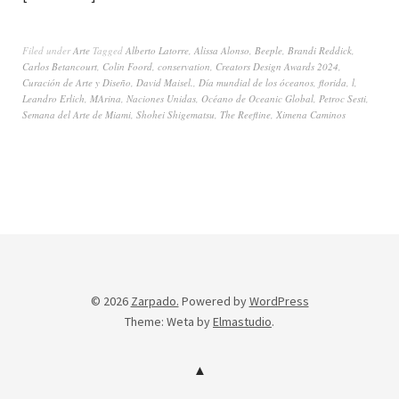
Filed under
Arte
Tagged
Alberto Latorre
,
Alissa Alonso
,
Beeple
,
Brandi Reddick
,
Carlos Betancourt
,
Colin Foord
,
conservation
,
Creators Design Awards 2024
,
Curación de Arte y Diseño
,
David Maisel.
,
Día mundial de los óceanos
,
florida
,
l
,
Leandro Erlich
,
MArina
,
Naciones Unidas
,
Océano de Oceanic Global
,
Petroc Sesti
,
Semana del Arte de Miami
,
Shohei Shigematsu
,
The Reefline
,
Ximena Caminos
© 2026
Zarpado.
Powered by
WordPress
Theme: Weta by
Elmastudio
.