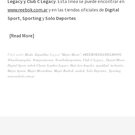
Legacy y Club C Legacy
. Esta línea se puede encontrar en
www.reebok.com.ar
y en las tiendas oficiales de
Digital
Sport, Sporting
y
Solo Deportes
.
Read More
Filed under
Moda
,
Zapatillas
Tagged
"Major Moon"
,
#REEBOKXDANIELMOON
,
@hairlosangeles
,
@majormoonn
,
@reebokargentina
,
Club C Legacy.
,
Daniel Moon
,
Digital Sport
,
eebok Classic Leather Legacy
,
Hair Los Ángeles
,
igualdad
,
inclusión.
,
Major Apron
,
Major Moonshine
,
Major Reebok
,
reebok
,
Solo Deportes.
,
Sporting
,
www.reebok.com.ar