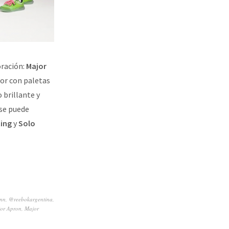
oración:
Major
lor con paletas
 brillante y
 se puede
ting
y
Solo
nn
,
@reebokargentina
,
or Apron
,
Major