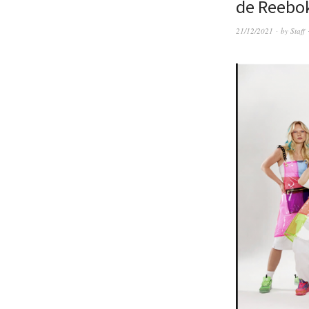
de Reebok
21/12/2021
by
Staff