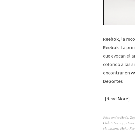
Reebok,
la reco
Reebok
. La pri
que evocan el ar
colorido a las s
encontrar en
w
Deportes
.
Read More
Filed under
Moda
,
Zap
Club C Legacy.
,
Danie
Moonshine
,
Major Ree