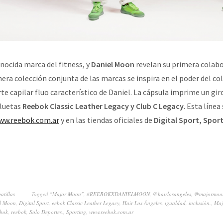
nocida marca del fitness, y
Daniel Moon
revelan su primera colab
mera colección conjunta de las marcas se inspira en el poder del co
te capilar fluo característico de Daniel. La cápsula imprime un giro
iluetas
Reebok Classic Leather Legacy y Club C Legacy
. Esta línea
ww.reebok.com.ar
y en las tiendas oficiales de
Digital Sport, Spor
atillas
Tagged
"Major Moon"
,
#REEBOKXDANIELMOON
,
@hairlosangeles
,
@majormoo
l Moon
,
Digital Sport
,
eebok Classic Leather Legacy
,
Hair Los Ángeles
,
igualdad
,
inclusión.
,
Maj
bok
,
reebok
,
Solo Deportes.
,
Sporting
,
www.reebok.com.ar