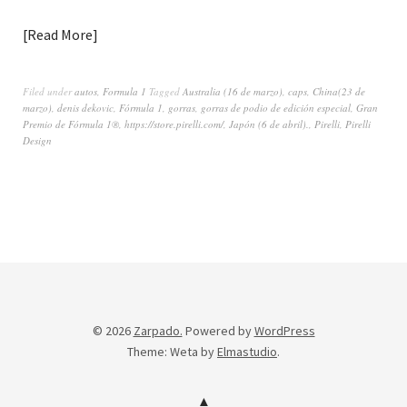
Read More
Filed under
autos
,
Formula 1
Tagged
Australia (16 de marzo)
,
caps
,
China(23 de
marzo)
,
denis dekovic
,
Fórmula 1
,
gorras
,
gorras de podio de edición especial
,
Gran
Premio de Fórmula 1®
,
https://store.pirelli.com/
,
Japón (6 de abril).
,
Pirelli
,
Pirelli
Design
© 2026
Zarpado.
Powered by
WordPress
Theme: Weta by
Elmastudio
.