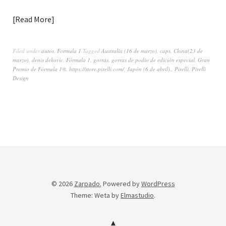
Read More
Filed under
autos
,
Formula 1
Tagged
Australia (16 de marzo)
,
caps
,
China(23 de
marzo)
,
denis dekovic
,
Fórmula 1
,
gorras
,
gorras de podio de edición especial
,
Gran
Premio de Fórmula 1®
,
https://store.pirelli.com/
,
Japón (6 de abril).
,
Pirelli
,
Pirelli
Design
© 2026
Zarpado.
Powered by
WordPress
Theme: Weta by
Elmastudio
.