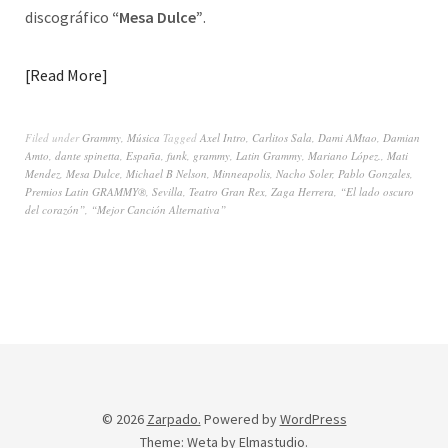
discográfico
“Mesa Dulce”
.
Read More
Filed under
Grammy
,
Música
Tagged
Axel Intro
,
Carlitos Sala
,
Dami AMtao
,
Damian
Amto
,
dante spinetta
,
España
,
funk
,
grammy
,
Latin Grammy
,
Mariano López.
,
Mati
Mendez
,
Mesa Dulce
,
Michael B Nelson
,
Minneapolis
,
Nacho Soler
,
Pablo Gonzales
,
Premios Latin GRAMMY®
,
Sevilla
,
Teatro Gran Rex
,
Zaga Herrera
,
“El lado oscuro
del corazón”
,
“Mejor Canción Alternativa”
© 2026
Zarpado.
Powered by
WordPress
Theme: Weta by
Elmastudio
.