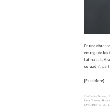
En una vibrant
entrega de los
Latina de la Gr
corazón”
, par
Read More
Filed under
Grammy
,
Latin Grammy
,
Marian
GRAMMY®
,
Sevilla
,
T