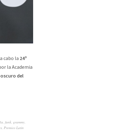
ó a cabo la
24º
por la Academia
 oscuro del
ña
,
funk
,
grammy
,
es
,
Premios Latin