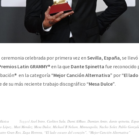
e ceremonia celebrada por primera vez en
Sevilla, España
, se llev
Premios Latin GRAMMY®
en la que
Dante Spinetta
fue reconocido 
abación
®
en la categoría
“Mejor Canción Alternativa”
por
“El lado
te de su más reciente trabajo discográfico
“Mesa Dulce”
.
Música
Tagged
Axel Intro
,
Carlitos Sala
,
Dami AMtao
,
Damian Amto
,
dante spinetta
,
Espa
o López.
,
Mati Mendez
,
Mesa Dulce
,
Michael B Nelson
,
Minneapolis
,
Nacho Soler
,
Pablo Gonzal
eatro Gran Rex
,
Zaga Herrera
,
“El lado oscuro del corazón”
,
“Mejor Canción Alternativa”