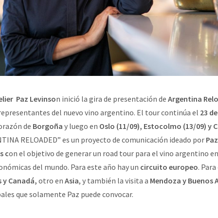
lier Paz Levinso
n inició la gira de presentación de
Argentina Rel
epresentantes del nuevo vino argentino. El tour continúa el
23 de 
corazón de
Borgoña
y luego en
Oslo (11/09), Estocolmo (13/09) y
TINA RELOADED” es un proyecto de comunicación ideado por
Paz
s c
on el objetivo de generar un road tour para el vino argentino e
ronómicas del mundo. Para este año hay un
circuito europeo
. Para
s y Canadá,
otro en
Asia
, y también la visita a
Mendoza y Buenos Ai
bales que solamente Paz puede convocar.