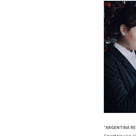
“ARGENTINA R
Courtois
con el