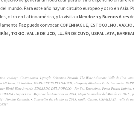
el mundo. Para este año hay un circuito europeo y otro en Asia. Pa
os, otro en Latinoamérica, y la visita a
Mendoza y Buenos Aires
d
lamente Paz puede convocar.
COPENHAGUE, ESTOCOLMO, VÄXJÖ,
KÍN , TOKIO. VALLE DE UCO, LUJÁN DE CUYO, USPALLATA, BARRE
tino
,
enologo
,
Gastronomia
,
Lifestyle
,
Sebastian Zucardi
,
The Wine Advocate
,
Valle de Uco
,
vino
las Michelin
,
32 botellas
,
@ARGENTINARELOADED
,
afterparty #livefrom Paris
,
bariloche
,
BARR
ter World Wine Awards
,
EDGARDO DEL POPOLO - Per Se.
,
Estocolmo
,
Finca Piedra Infinita
,
CHELINI - Super Uco.
,
Mejor de las Américas en 2014
,
Mejor Sommelier del Mundo en 2016.
,
p
- Familia Zuccardi. •
,
Sommelier del Mundo en 2013
,
studio Curtois
,
USPALLATA
,
valle de uc
DED”