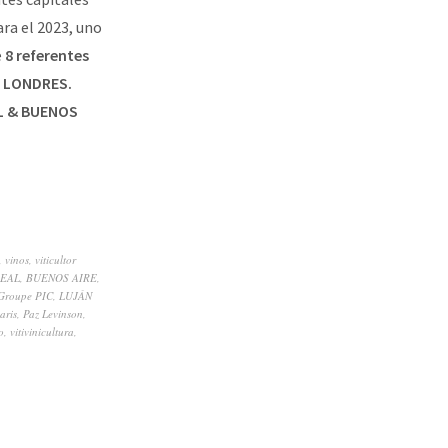
ra el 2023, uno
e
8 referentes
 LONDRES.
AL & BUENOS
,
vinos
,
viticultor
EAL
,
BUENOS AIRE
,
Groupe PIC
,
LUJÁN
aris
,
Paz Levinson
,
o
,
vitivinicultura
,