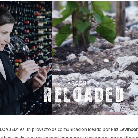
ELOADED”
es un proyecto de comunicación ideado por
Paz Levinson
 objetivo de generar un road tour para el vino argentino en difere