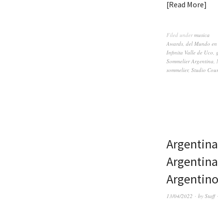
Read More
Filed under
musica
Awards
,
del Mundo en
Infinita Valle de Uco
,
Sommelier Argentina
,
sommelier
,
Studio Cour
Argentina
Argentina
Argentino
13/04/2022
by
Staff