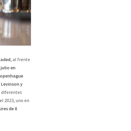
oaded
, al frente
julio en
 Copenhague
 Levinson y
n diferentes
 el 2023, uno en
res de 8