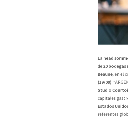
La head somme
de
20 bodegas
r
Beaune
, en el 
(19/09).
“ARGEN
Studio Courtoi
capitales gast
Estados Unido
referentes glo