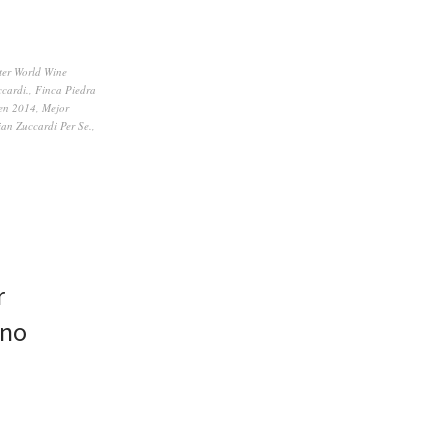
er World Wine
ccardi.
,
Finca Piedra
 en 2014
,
Mejor
ian Zuccardi Per Se.
,
r
ino