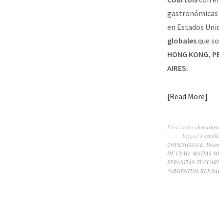
gastronómicas d
en Estados Unid
globales
que so
HONG KONG, PE
AIRES.
Read More
Filed under
chef argen
Tagged
3 estrel
COPENHAGUE
,
Decan
DE CUYO
,
MATÍAS MI
SEBASTIÁN ZUCCARDI 
“ARGENTINA RELOA