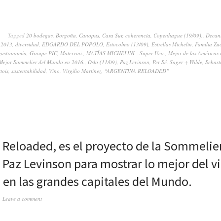
Tagged
20 bodegas
,
Borgoña
,
Canopus
,
Cara Sur
,
coherencia
,
Copenhague (19/09).
,
Decant
 2013
,
diversidad
,
EDGARDO DEL POPOLO
,
Estocolmo (13/09)
,
Estrellas Michelin
,
Familia Zu
gastronomía
,
Groupe PIC
,
Matervini.
,
MATÍAS MICHELINI - Super Uco.
,
Mejor de las Américas
Mejor Sommelier del Mundo en 2016.
,
Oslo (11/09)
,
Paz Levinson
,
Per Sé
,
Sager + Wilde
,
Sebast
tois
,
sustentabilidad
,
Vino
,
Virgilio Martínez
,
“ARGENTINA RELOADED”
 Reloaded, es el proyecto de la Sommelie
 Paz Levinson para mostrar lo mejor del v
 en las grandes capitales del Mundo.
Leave a comment