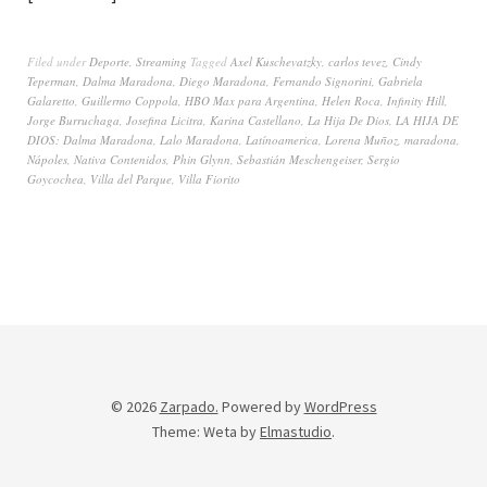
Filed under
Deporte
,
Streaming
Tagged
Axel Kuschevatzky
,
carlos tevez
,
Cindy
Teperman
,
Dalma Maradona
,
Diego Maradona
,
Fernando Signorini
,
Gabriela
Galaretto
,
Guillermo Coppola
,
HBO Max para Argentina
,
Helen Roca
,
Infinity Hill
,
Jorge Burruchaga
,
Josefina Licitra
,
Karina Castellano
,
La Hija De Dios
,
LA HIJA DE
DIOS: Dalma Maradona
,
Lalo Maradona
,
Latínoamerica
,
Lorena Muñoz
,
maradona
,
Nápoles
,
Nativa Contenidos
,
Phin Glynn
,
Sebastián Meschengeiser
,
Sergio
Goycochea
,
Villa del Parque
,
Villa Fiorito
© 2026
Zarpado.
Powered by
WordPress
Theme: Weta by
Elmastudio
.