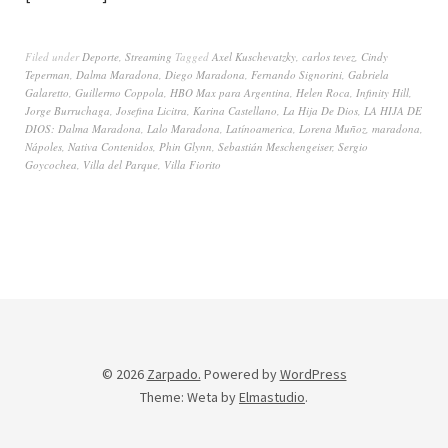
Filed under
Deporte
,
Streaming
Tagged
Axel Kuschevatzky
,
carlos tevez
,
Cindy
Teperman
,
Dalma Maradona
,
Diego Maradona
,
Fernando Signorini
,
Gabriela
Galaretto
,
Guillermo Coppola
,
HBO Max para Argentina
,
Helen Roca
,
Infinity Hill
,
Jorge Burruchaga
,
Josefina Licitra
,
Karina Castellano
,
La Hija De Dios
,
LA HIJA DE
DIOS: Dalma Maradona
,
Lalo Maradona
,
Latínoamerica
,
Lorena Muñoz
,
maradona
,
Nápoles
,
Nativa Contenidos
,
Phin Glynn
,
Sebastián Meschengeiser
,
Sergio
Goycochea
,
Villa del Parque
,
Villa Fiorito
© 2026
Zarpado.
Powered by
WordPress
Theme: Weta by
Elmastudio
.