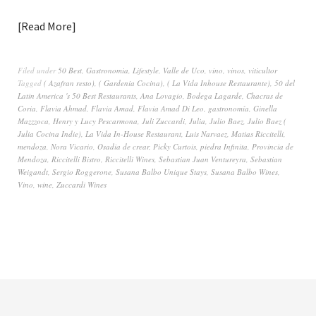
Read More
Filed under
50 Best
,
Gastronomia
,
Lifestyle
,
Valle de Uco
,
vino
,
vinos
,
viticultor
Tagged
( Azafran resto)
,
( Gardenia Cocina)
,
( La Vida Inhouse Restaurante)
,
50 del
Latin America 's 50 Best Restaurants
,
Ana Lovagio
,
Bodega Lagarde
,
Chacras de
Coria
,
Flavia Ahmad
,
Flavia Amad
,
Flavia Amad Di Leo
,
gastronomía
,
Ginella
Mazzzoca
,
Henry y Lucy Pescarmona
,
Juli Zuccardi
,
Julia
,
Julio Baez
,
Julio Baez (
Julia Cocina Indie)
,
La Vida In-House Restaurant
,
Luis Narvaez
,
Matias Riccitelli
,
mendoza
,
Nora Vicario
,
Osadia de crear
,
Picky Curtois
,
piedra Infinita
,
Provincia de
Mendoza
,
Riccitelli Bistro
,
Riccitelli Wines
,
Sebastian Juan Ventureyra
,
Sebastian
Weigandt
,
Sergio Roggerone
,
Susana Balbo Unique Stays
,
Susana Balbo Wines
,
Vino
,
wine
,
Zuccardi Wines