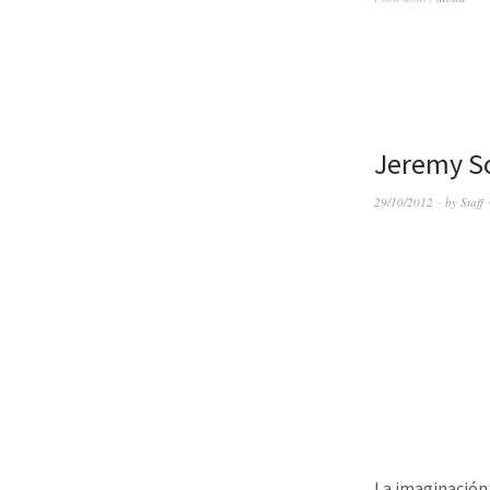
Jeremy Sc
29/10/2012
by
Staff
La imaginación