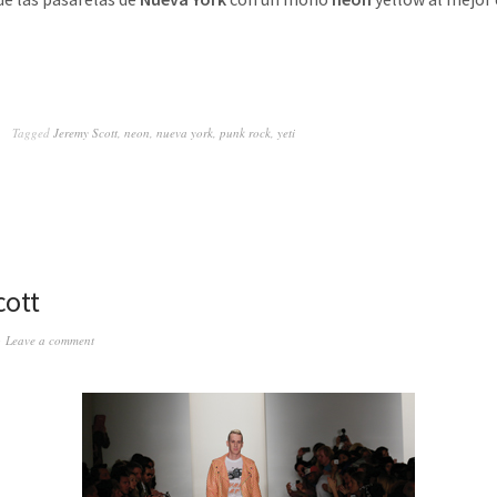
Tagged
Jeremy Scott
,
neon
,
nueva york
,
punk rock
,
yeti
cott
Leave a comment