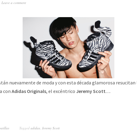
Leave a comment
stán nuevamente de moda y con esta década glamorosa resucitan
za con
Adidas Originals
, el excéntrico
Jeremy Scott…
atillas
Tagged
adidas
,
Jeremy Scott