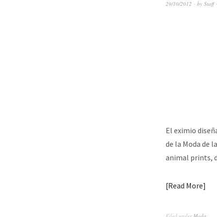
29/10/2012
by
Staff
El eximio dise
de la Moda de l
animal prints,
Read More
Filed under
Moda