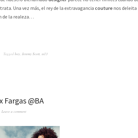
 trata. Una vez más, el rey de la extravagancia
couture
nos deleita
n de la realeza…
Tagged
boy
,
Jeremy Scott
,
ss13
 x Fargas @BA
Leave a comment