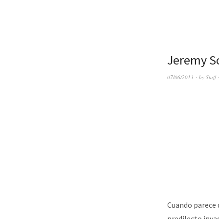
Jeremy S
07/06/2013
by
Staff
Cuando parece 
predilecto inva