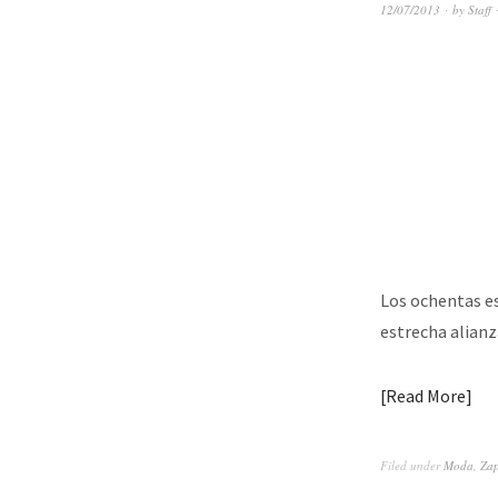
12/07/2013
by
Staff
Los ochentas e
estrecha alian
Read More
Filed under
Moda
,
Zap