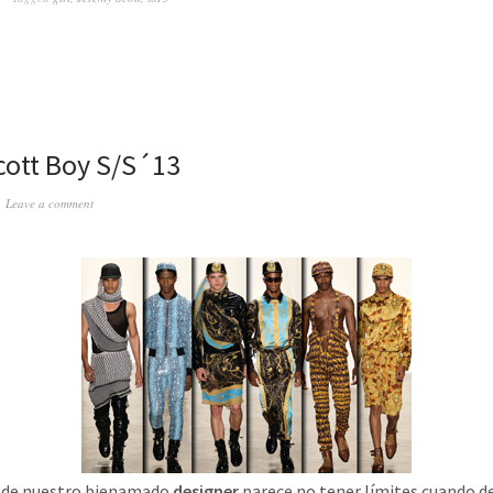
ott Boy S/S´13
Leave a comment
 de nuestro bienamado
designer
parece no tener límites cuando de