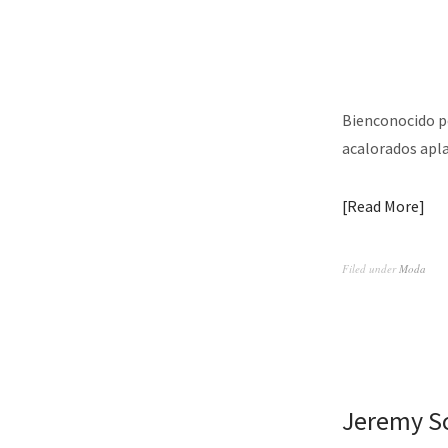
Bienconocido po
acalorados apla
Read More
Filed under
Moda
Jeremy Sc