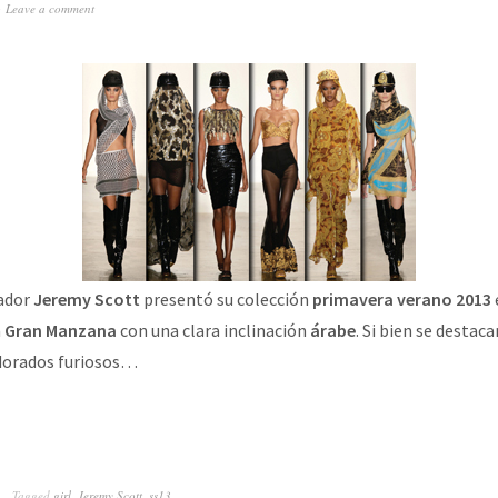
Leave a comment
ñador
Jeremy Scott
presentó su colección
primavera verano 2013
a
Gran Manzana
con una clara inclinación
árabe
. Si bien se destac
 dorados furiosos…
Tagged
girl
,
Jeremy Scott
,
ss13