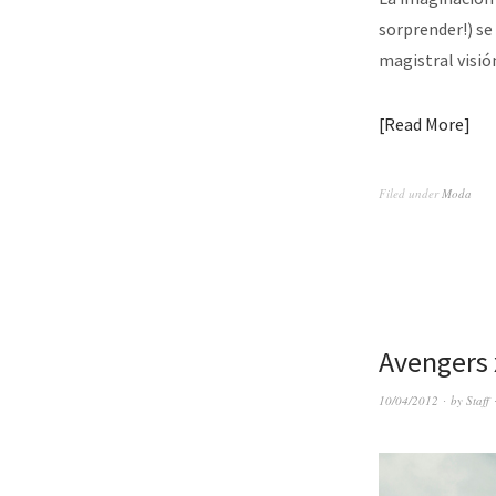
sorprender!) se
magistral visió
Read More
Filed under
Moda
Avengers
10/04/2012
by
Staff