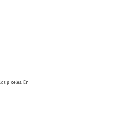
 los
pixeles
. En