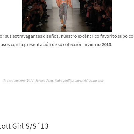
r sus extravagantes diseños, nuestro excéntrico favorito supo co
usos con la presentación de su colección
invierno 2013
.
Tagged
invierno 2013
,
Jeremy Scott
,
jimbo phillips
,
lagerfeld
,
santa cruz
ott Girl S/S´13