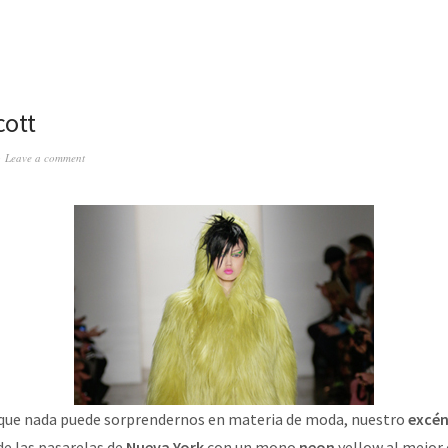
cott
Leave a comment
que nada puede sorprendernos en materia de moda, nuestro
excén
de las pasarelas de
Nueva York
con un mono
neon
yellow al mejor 