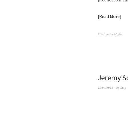
Read More
Filed under
Moda
Jeremy S
10/04/2013
by
Staff