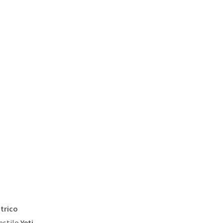
trico
estilo
Yeti
.