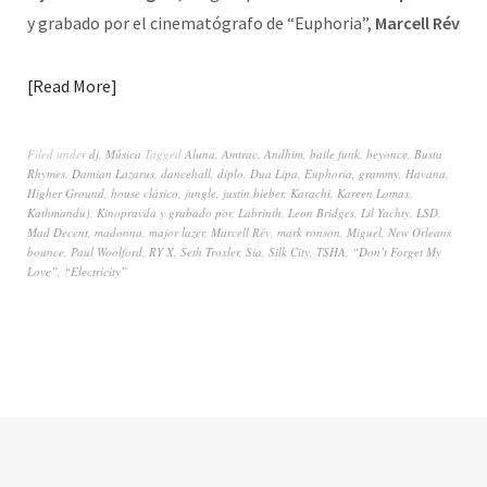
y grabado por el cinematógrafo de “Euphoria”,
Marcell Rév
Read More
Filed under
dj
,
Música
Tagged
Aluna
,
Amtrac
,
Andhim
,
baile funk
,
beyonce
,
Busta
Rhymes
,
Damian Lazarus
,
dancehall
,
diplo
,
Dua Lipa
,
Euphoria
,
grammy
,
Havana
,
Higher Ground
,
house clásico
,
jungle
,
justin bieber
,
Karachi
,
Kareen Lomax
,
Kathmandu)
,
Kinopravda y grabado por
,
Labrinth
,
Leon Bridges
,
Lil Yachty
,
LSD
,
Mad Decent
,
madonna
,
major lazer
,
Marcell Rév
,
mark ronson
,
Miguel
,
New Orleans
bounce
,
Paul Woolford
,
RY X
,
Seth Troxler
,
Sia
,
Silk City
,
TSHA
,
“Don’t Forget My
Love”
,
“Electricity”