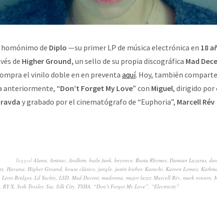
m homónimo de
Diplo
—su primer LP de música electrónica en
18 a
avés de
Higher Ground,
un sello de su propia discográfica
Mad Dec
ompra el vinilo doble en en preventa
aquí
. Hoy, también comparte 
a anteriormente, “
Don’t Forget My Love
” con
Miguel
, dirigido por 
pravda
y grabado por el cinematógrafo de “Euphoria”,
Marcell Rév
Tagged
Aluna
,
Amtrac
,
Andhim
,
baile funk
,
beyonce
,
Busta Rhymes
,
Damian Lazarus
,
dan
my
,
Havana
,
Higher Ground
,
house clásico
,
jungle
,
justin bieber
,
Karachi
,
Kareen Lomax
,
Kathm
,
Leon Bridges
,
Lil Yachty
,
LSD
,
Mad Decent
,
madonna
,
major lazer
,
Marcell Rév
,
mark ronson
,
M
,
RY X
,
Seth Troxler
,
Sia
,
Silk City
,
TSHA
,
“Don’t Forget My Love”
,
“Electricity”