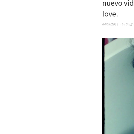
nuevo vid
love.
04/03/2022
by
Staff