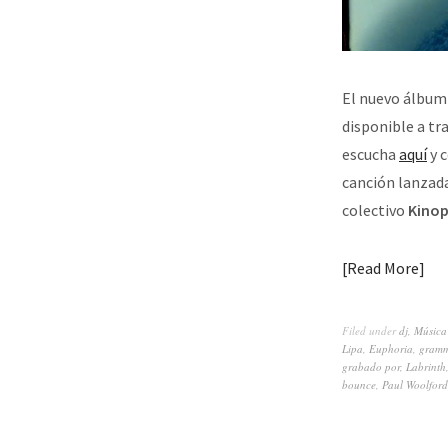
El nuevo álbu
disponible a tr
escucha
aquí
y c
canción lanzad
colectivo
Kino
Read More
Filed under
dj
,
Música
Lipa
,
Euphoria
,
gram
grabado por
,
Labrinth
bounce
,
Paul Woolford