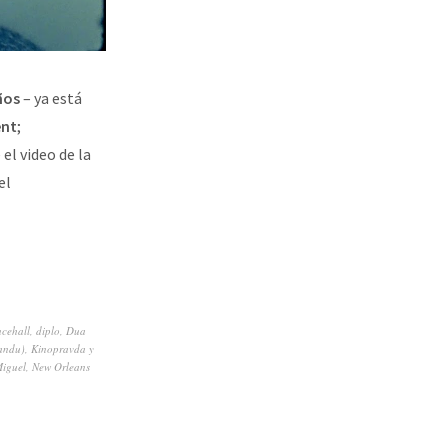
ños
– ya está
ent
;
el video de la
el
cehall
,
diplo
,
Dua
andu)
,
Kinopravda y
iguel
,
New Orleans