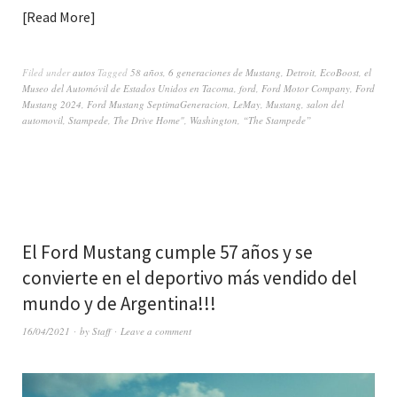
Read More
Filed under
autos
Tagged
58 años
,
6 generaciones de Mustang
,
Detroit
,
EcoBoost
,
el
Museo del Automóvil de Estados Unidos en Tacoma
,
ford
,
Ford Motor Company
,
Ford
Mustang 2024
,
Ford Mustang SeptimaGeneracion
,
LeMay
,
Mustang
,
salon del
automovil
,
Stampede
,
The Drive Home"
,
Washington
,
“The Stampede”
El Ford Mustang cumple 57 años y se
convierte en el deportivo más vendido del
mundo y de Argentina!!!
16/04/2021
by
Staff
Leave a comment