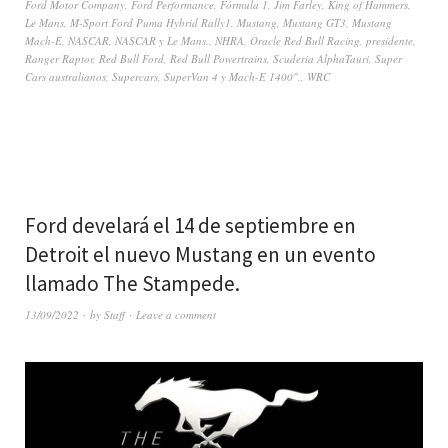
Ford Motor Company
,
Ford Performance
,
Fórmula 1
,
Jim Farley
,
King of Hammers
,
Le Mans
,
M-Sport Ford Puma Hybrid Rally1
,
Mustang
,
Mustang GT3
,
Mustang
Mach-E
,
NASCAR
,
NASCAR y Le Mans.
,
NHRA
,
Oracle Red Bull Racing
,
presidente
,
Ranger Raptor
,
Red Bull Ford
,
Red Bull Powertrains
,
Scuderia AlphaTauri
,
Super
Cars australianos
,
Supercars
,
SuperVan 4 y Mach-E 1400".
,
WRC
Ford develará el 14 de septiembre en
Detroit el nuevo Mustang en un evento
llamado The Stampede.
13/09/2022
by
Staff
Leave a comment