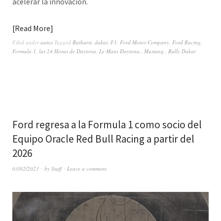
acelerar la innovación.
Read More
Filed under
autos
Tagged
Bathurst
,
dakar
,
F1
,
Ford Motor Company
,
Ford Racing
,
Formula 1
,
las 24 Horas de Daytona
,
Le Mans Daytona.
,
Mustang.
,
Rally Dakar
Ford regresa a la Formula 1 como socio del
Equipo Oracle Red Bull Racing a partir del
2026
03/02/2023
by
Staff
Leave a comment