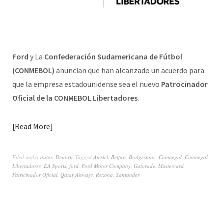
Ford
y La
Confederación Sudamericana de Fútbol
(CONMEBOL)
anuncian
que
han alcanzado un acuerdo para
que la empresa estadounidense sea el nuevo
Patrocinador
Oficial de la CONMEBOL Libertadores
.
Read More
Filed under
autos
,
Deporte
Tagged
Amstel
,
Betfair
,
Bridgestone
,
Conmegol
,
Conmegol
Libertadores
,
EA Sports
,
ford
,
Ford Motor Company
,
Gatorade
,
Mastercard
,
Patricinador Oficial
,
Qatar Airways
,
Rexona
,
Santander