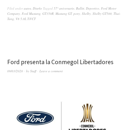
Filed under
autos
,
Diseño
Tagged
57° aniversario
,
Bullitt
,
Deportivo
,
Ford Motor
Company
,
Ford Mustang
,
GT350R
,
Mustang GT
,
pony
,
Shelby
,
Shelby GT500
,
Thai-
Tang
,
V8 5.0L TiVCT
Ford presenta la Conmegol Libertadores
09/03/2020
by
Staff
Leave a comment