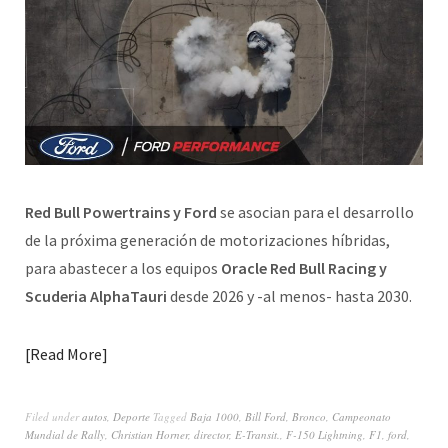
Red Bull Powertrains y Ford
se asocian para el desarrollo
de la próxima generación de motorizaciones híbridas,
para abastecer a los equipos
Oracle Red Bull Racing y
Scuderia AlphaTauri
desde 2026 y -al menos- hasta 2030.
Read More
Filed under
autos
,
Deporte
Tagged
Baja 1000
,
Bill Ford
,
Bronco
,
Campeonato
Mundial de Rally
,
Christian Horner
,
director
,
E-Transit.
,
F-150 Lightning
,
F1
,
ford
,