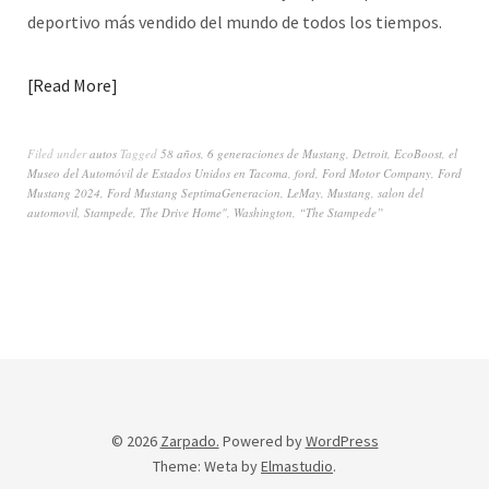
deportivo más vendido del mundo de todos los tiempos.
Read More
Filed under
autos
Tagged
58 años
,
6 generaciones de Mustang
,
Detroit
,
EcoBoost
,
el
Museo del Automóvil de Estados Unidos en Tacoma
,
ford
,
Ford Motor Company
,
Ford
Mustang 2024
,
Ford Mustang SeptimaGeneracion
,
LeMay
,
Mustang
,
salon del
automovil
,
Stampede
,
The Drive Home"
,
Washington
,
“The Stampede”
© 2026
Zarpado.
Powered by
WordPress
Theme: Weta by
Elmastudio
.