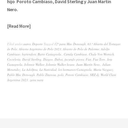
hijo Poroto Cambiaso, David Sterling y Juan Martín
Nero.
Read More
Filed under
autos
,
Deporte
Tagged
12º para Mac Donough
,
83.º Abierto del Tortugas
de Polo
,
Abierto Argentino de Polo 2023
,
Abierto de Polo de Palermo
,
Adolfo
Cambiaso
,
bartenders
,
Barto Castagnola.
,
Camila Cambiaso
,
Chule Von Wernich
,
Coctelería
,
David Sterling
,
Diageo
,
Dubai
,
facundo pieres
,
Fiat
,
Fiat Toro
,
Jeta
Castagnola
,
Johnnie Walker
,
Johnnie Walker house
,
Juan Martín Nero.
,
Julian
Menendez
,
La Adolfina
,
La Natividad
,
los hermanos Castagnola
,
Maria Vazquez
,
Pablo Mac Donough
,
Pablo Zitarosa
,
polo
,
Poroto Cambiaso
,
SRZ dj
,
World Class
Argentina 2023
,
zaira nara