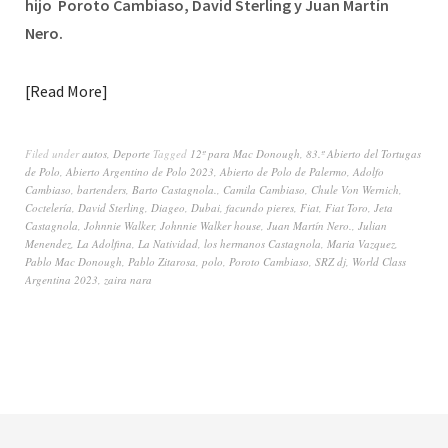
hijo Poroto Cambiaso, David Sterling y Juan Martín
Nero.
Read More
Filed under
autos
,
Deporte
Tagged
12º para Mac Donough
,
83.º Abierto del Tortugas
de Polo
,
Abierto Argentino de Polo 2023
,
Abierto de Polo de Palermo
,
Adolfo
Cambiaso
,
bartenders
,
Barto Castagnola.
,
Camila Cambiaso
,
Chule Von Wernich
,
Coctelería
,
David Sterling
,
Diageo
,
Dubai
,
facundo pieres
,
Fiat
,
Fiat Toro
,
Jeta
Castagnola
,
Johnnie Walker
,
Johnnie Walker house
,
Juan Martín Nero.
,
Julian
Menendez
,
La Adolfina
,
La Natividad
,
los hermanos Castagnola
,
Maria Vazquez
,
Pablo Mac Donough
,
Pablo Zitarosa
,
polo
,
Poroto Cambiaso
,
SRZ dj
,
World Class
Argentina 2023
,
zaira nara