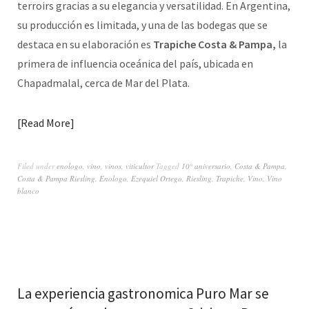
terroirs gracias a su elegancia y versatilidad. En Argentina,
su producción es limitada, y una de las bodegas que se
destaca en su elaboración es
Trapiche Costa & Pampa,
la
primera de influencia oceánica del país, ubicada en
Chapadmalal, cerca de Mar del Plata.
Read More
Filed under
enologo
,
vino
,
vinos
,
viticultor
Tagged
10° aniversario
,
Costa & Pampa
,
Costa & Pampa Riesling
,
Enologo
,
Ezequiel Ortego
,
Riesling
,
Trapiche
,
Vino
,
Vino
blanco
La experiencia gastronomica Puro Mar se