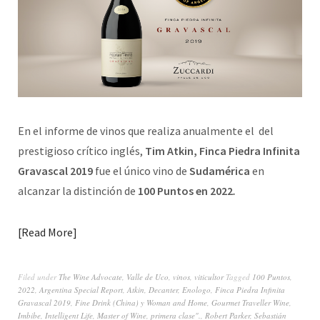
En el informe de vinos que realiza anualmente el del
prestigioso crítico inglés,
Tim Atkin, Finca Piedra Infinita
Gravascal 2019
fue el único vino de
Sudamérica
en
alcanzar la distinción de
100 Puntos en 2022
.
Read More
Filed under
The Wine Advocate
,
Valle de Uco
,
vinos
,
viticultor
Tagged
100 Puntos
,
2022
,
Argentina Special Report
,
Atkin
,
Decanter
,
Enologo
,
Finca Piedra Infinita
Gravascal 2019
,
Fine Drink (China) y Woman and Home
,
Gourmet Traveller Wine
,
Imbibe
,
Intelligent Life
,
Master of Wine
,
primera clase".
,
Robert Parker
,
Sebastián