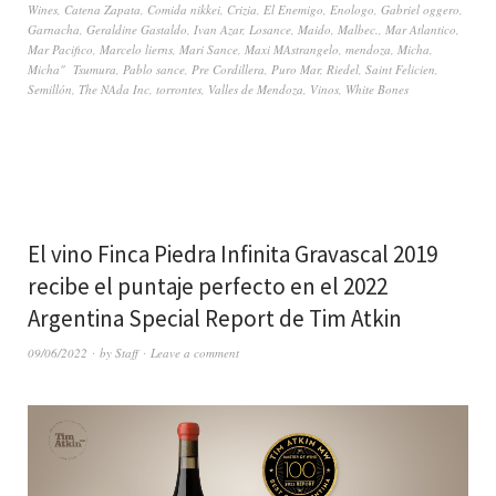
Wines
,
Catena Zapata
,
Comida nikkei
,
Crizia
,
El Enemigo
,
Enologo
,
Gabriel oggero
,
Garnacha
,
Geraldine Gastaldo
,
Ivan Azar
,
Losance
,
Maido
,
Malbec.
,
Mar Atlantico
,
Mar Pacifico
,
Marcelo lierns
,
Mari Sance
,
Maxi MAstrangelo
,
mendoza
,
Micha
,
Micha" Tsumura
,
Pablo sance
,
Pre Cordillera
,
Puro Mar
,
Riedel
,
Saint Felicien
,
Semillón
,
The NAda Inc
,
torrontes
,
Valles de Mendoza
,
Vinos
,
White Bones
El vino Finca Piedra Infinita Gravascal 2019
recibe el puntaje perfecto en el 2022
Argentina Special Report de Tim Atkin
09/06/2022
by
Staff
Leave a comment