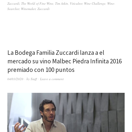
Zuccardi
,
The World of Fine Wine
,
Tim Atkin
,
Viticultor
,
Wine Challenge
,
Wine-
Searcher
,
Winemaker
,
Zuccardi
La Bodega Familia Zuccardi lanza a el
mercado su vino Malbec Piedra Infinita 2016
premiado con 100 puntos
04/03/2020
by
Staff
Leave a comment