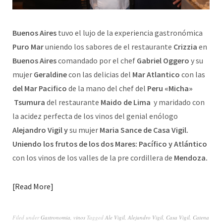
Buenos Aires
tuvo el lujo de la experiencia gastronómica
Puro Mar
uniendo los sabores de el restaurante
Crizzia
en
Buenos Aires
comandado por el chef
Gabriel Oggero
y su
mujer
Geraldine
con las delicias del
Mar Atlantico
con las
del Mar Pacifico
de la mano del chef del
Peru «Micha»
Tsumura
del restaurante
Maido de Lima
y maridado con
la acidez perfecta de los vinos del genial enólogo
Alejandro Vigil y
su mujer
Maria Sance de Casa Vigil.
Uniendo los frutos de los dos Mares: Pacífico y Atlántico
con los vinos de los valles de la pre cordillera de
Mendoza.
Read More
Filed under
Gastronomia
,
vinos
Tagged
Ale Vigil
,
Alejandro Vigil
,
Casa Vigil
,
Catena