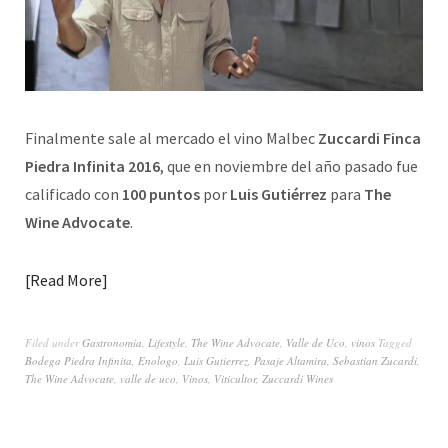
Finalmente sale al mercado el vino Malbec
Zuccardi Finca
Piedra Infinita 2016
, que en noviembre del año pasado fue
calificado con
100 puntos
por
Luis Gutiérrez
para
The
Wine Advocate
.
Read More
Filed under
Gastronomia
,
Lifestyle
,
The Wine Advocate
,
Valle de Uco
,
vinos
Tagged
Bodega Piedra Infinita
,
Enologo
,
Luis Gutierrez
,
Pasaje Altamira
,
Sebastian Zucardi
,
The Wine Advocate
,
valle de uco
,
Vinos
,
Viticultor
,
Zuccardi Wines