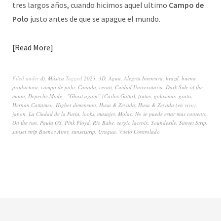
tres largos años, cuando hicimos aquel ultimo
Campo de
Polo
justo antes de que se apague el mundo.
Read More
Filed under
dj
,
Música
Tagged
2023
,
3D
,
Agua
,
Alegria Intensiva
,
brazil
,
buena
productora
,
campo de polo
,
Canada
,
cerati
,
Cuidad Universitaria
,
Dark Side of the
moon
,
Depeche Mode - "Ghost again” (Carlos Gatto)
,
frutas
,
golosinas
,
gratis
,
Hernan Cattameo
,
Higher dimension
,
Husa & Zeyada
,
Husa & Zeyada (en vivo)
,
japon
,
La Ciudad de la Furia
,
looks
,
masajes
,
Molac
,
No se puede estar mas contento
,
On the run
,
Paula OS
,
Pink Floyd
,
Rio Babe
,
sergio lacroix
,
Soundexile
,
Sunset Strip
,
sunset strip Buenos Aires
,
sunsetstrip
,
Urugua
,
Vuelo Controlado