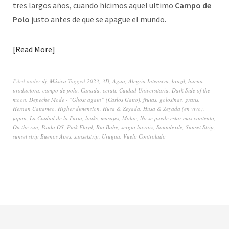
tres largos años, cuando hicimos aquel ultimo
Campo de
Polo
justo antes de que se apague el mundo.
Read More
Filed under
dj
,
Música
Tagged
2023
,
3D
,
Agua
,
Alegria Intensiva
,
brazil
,
buena
productora
,
campo de polo
,
Canada
,
cerati
,
Cuidad Universitaria
,
Dark Side of the
moon
,
Depeche Mode - "Ghost again” (Carlos Gatto)
,
frutas
,
golosinas
,
gratis
,
Hernan Cattameo
,
Higher dimension
,
Husa & Zeyada
,
Husa & Zeyada (en vivo)
,
japon
,
La Ciudad de la Furia
,
looks
,
masajes
,
Molac
,
No se puede estar mas contento
,
On the run
,
Paula OS
,
Pink Floyd
,
Rio Babe
,
sergio lacroix
,
Soundexile
,
Sunset Strip
,
sunset strip Buenos Aires
,
sunsetstrip
,
Urugua
,
Vuelo Controlado