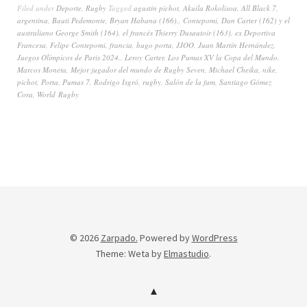
Filed under
Deporte
,
Rugby
Tagged
agustin pichot
,
Akuila Rokolisoa
,
All Black 7
,
argentina
,
Bauti Pedemonte
,
Bryan Habana (166).
,
Contepomi
,
Dan Carter (162) y el
australiano George Smith (164)
,
el francés Thierry Dusautoir (163)
,
ex Deportiva
Francesa
,
Felipe Contepomi
,
francia
,
hugo porta
,
JJOO
,
Juan Martín Hernández
,
Juegos Olímpicos de Paris 2024.
,
Leroy Carter
,
Los Pumas XV la Copa del Mundo
,
Marcos Moneta
,
Mejor jugador del mundo de Rugby Seven
,
Michael Cheika
,
nike
,
pichot
,
Porta
,
Pumas 7
,
Rodrigo Isgró
,
rugby
,
Salón de la fam
,
Santiago Gómez
Cora
,
World Rugby
© 2026
Zarpado.
Powered by
WordPress
Theme: Weta by
Elmastudio
.