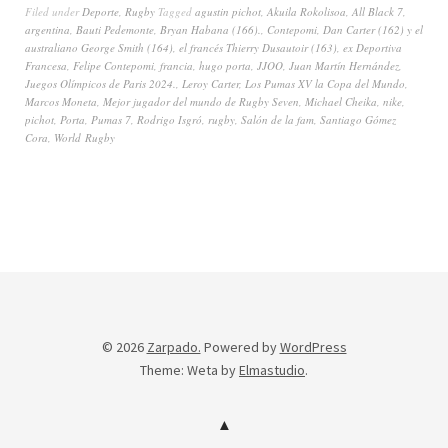
Filed under
Deporte
,
Rugby
Tagged
agustin pichot
,
Akuila Rokolisoa
,
All Black 7
,
argentina
,
Bauti Pedemonte
,
Bryan Habana (166).
,
Contepomi
,
Dan Carter (162) y el
australiano George Smith (164)
,
el francés Thierry Dusautoir (163)
,
ex Deportiva
Francesa
,
Felipe Contepomi
,
francia
,
hugo porta
,
JJOO
,
Juan Martín Hernández
,
Juegos Olímpicos de Paris 2024.
,
Leroy Carter
,
Los Pumas XV la Copa del Mundo
,
Marcos Moneta
,
Mejor jugador del mundo de Rugby Seven
,
Michael Cheika
,
nike
,
pichot
,
Porta
,
Pumas 7
,
Rodrigo Isgró
,
rugby
,
Salón de la fam
,
Santiago Gómez
Cora
,
World Rugby
© 2026
Zarpado.
Powered by
WordPress
Theme: Weta by
Elmastudio
.