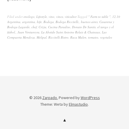
Filed under
enologo
,
Lifestyle
,
vino
,
vinos
,
viticultor
Tagged
" Farm to table "
,
12.10
Argentina
,
argentina
,
bife
,
Bodega
,
Bodega Riccitelli.
,
buenos aires
,
Casarena y
Bodega Lagarde
,
chef
,
Crizia
,
Cucina Paradiso
,
Donato De Santis
,
el tango y el
fútbol.
,
Juan Ventureyra
,
La Abstide Saint Antoine Relais & Chateaux
,
Las
Compuerta Mendoza
,
Melipal
,
Riccitelli Bistro
,
Ruca Malen
,
tomates
,
vegetales
© 2026
Zarpado.
Powered by
WordPress
Theme: Weta by
Elmastudio
.