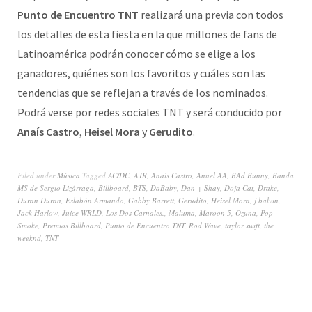
Punto de Encuentro TNT
realizará una previa con todos
los detalles de esta fiesta en la que millones de fans de
Latinoamérica podrán conocer cómo se elige a los
ganadores, quiénes son los favoritos y cuáles son las
tendencias que se reflejan a través de los nominados.
Podrá verse por redes sociales TNT y será conducido por
Anaís Castro
,
Heisel Mora
y
Gerudito
.
Filed under
Música
Tagged
AC/DC
,
AJR
,
Anaís Castro
,
Anuel AA
,
BAd Bunny
,
Banda
MS de Sergio Lizárraga
,
Billboard
,
BTS
,
DaBaby
,
Dan + Shay
,
Doja Cat
,
Drake
,
Duran Duran
,
Eslabón Armando
,
Gabby Barrett
,
Gerudito
,
Heisel Mora
,
j balvin
,
Jack Harlow
,
Juice WRLD
,
Los Dos Carnales.
,
Maluma
,
Maroon 5
,
Ozuna
,
Pop
Smoke
,
Premios Billboard
,
Punto de Encuentro TNT
,
Rod Wave
,
taylor swift
,
the
weeknd
,
TNT