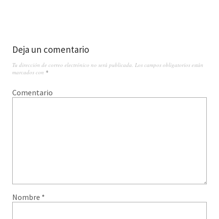
Deja un comentario
Tu dirección de correo electrónico no será publicada.
Los campos obligatorios están
marcados con
*
Comentario
Nombre
*