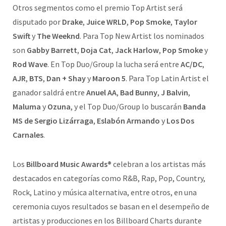
Otros segmentos como el premio Top Artist será
disputado por
Drake
,
Juice WRLD
,
Pop Smoke
,
Taylor
Swift
y
The Weeknd
. Para Top New Artist los nominados
son
Gabby Barrett
,
Doja Cat
,
Jack Harlow
,
Pop Smoke
y
Rod Wave
. En Top Duo/Group la lucha será entre
AC/DC
,
AJR
,
BTS
,
Dan
+ Shay
y
Maroon 5
. Para Top Latin Artist el
ganador saldrá entre
Anuel AA
,
Bad Bunny
,
J Balvin
,
Maluma
y
Ozuna
, y el Top Duo/Group lo buscarán
Banda
MS de Sergio Lizárraga
,
Eslabón Armando
y
Los Dos
Carnales
.
Los
Billboard Music Awards®
celebran a los artistas más
destacados en categorías como R&B, Rap, Pop, Country,
Rock, Latino y música alternativa, entre otros, en una
ceremonia cuyos resultados se basan en el desempeño de
artistas y producciones en los Billboard Charts durante