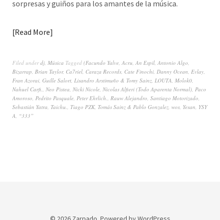
sorpresas y guiños para los amantes de la música.
Read More
Filed under
dj
,
Música
Tagged
(Facundo Yalve
,
Acru
,
An Espil
,
Antonio Algo
,
Bizarrap
,
Brian Taylor
,
Ca7riel
,
Caraza Records
,
Cate Finochi
,
Danny Ocean
,
Evlay
,
Fran Azorai
,
Guille Salort
,
Lisandro Arstimuño & Tomy Sainz
,
LOUTA
,
Molok0
,
Nahuel Carfi.
,
Neo Pistea
,
Nicki Nicole
,
Nicolas Alfieri (Todo Aparenta Normal)
,
Paco
Amoroso
,
Pedrito Pasquale
,
Peter Ehrlich.
,
Rauw Alejandro
,
Santiago Motorizado
,
Sebastián Yatra
,
Taichu.
,
Tiago PZK
,
Tomás Sainz & Pablo Gonzalez
,
wos
,
Yesan
,
YSY
A
,
“333”
© 2026
Zarpado.
Powered by
WordPress