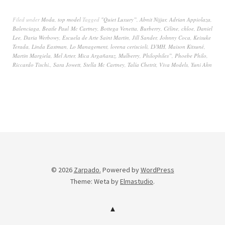
Filed under
Moda
,
top model
Tagged
"Quiet Luxury”
,
Abnit Nijjar
,
Adrian Appiolaza
,
Balenciaga
,
Beatle Paul Mc Cartney
,
Bottega Venetta
,
Burberry
,
Céline
,
chloe
,
Daniel
Lee
,
Daria Werbowy
,
Escuela de Arte Saint Martin
,
Jill Sander
,
Johnny Coca
,
Keisuke
Terada
,
Linda Eastman
,
Lo Management
,
lorena ceriscioli
,
LVMH
,
Maison Kitsuné
,
Martin Margiela
,
Mel Arter
,
Mica Argañaraz
,
Mulberry
,
Philophiles”
,
Phoebe Philo
,
Riccardo Tischi.
,
Sara Jowett
,
Stella Mc Cartney
,
Talía Chetrit
,
Viva Models
,
Yuni Ahn
© 2026
Zarpado.
Powered by
WordPress
Theme: Weta by
Elmastudio
.