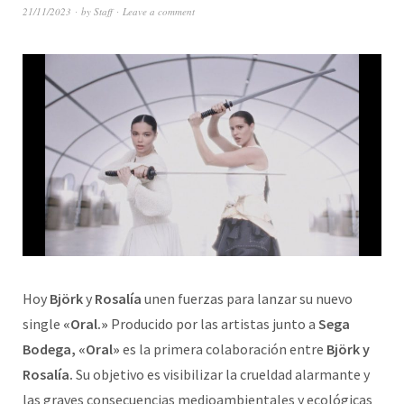
21/11/2023
by
Staff
Leave a comment
Hoy
Björk
y
Rosalía
unen fuerzas para lanzar su nuevo
single
«Oral.»
Producido por las artistas junto a
Sega
Bodega, «Oral»
es la primera colaboración entre
Björk y
Rosalía.
Su objetivo es visibilizar la crueldad alarmante y
las graves consecuencias medioambientales y ecológicas