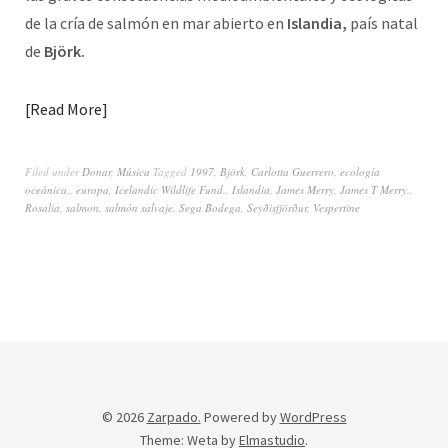
de la cría de salmón en mar abierto en
Islandia,
país natal
de
Björk.
Read More
Filed under
Donar
,
Música
Tagged
1997
,
Björk
,
Carlotta Guerrero
,
ecología
oceánica.
,
europa
,
Icelandic Wildlife Fund.
,
Islandia
,
James Merry
,
James T Merry.
,
Rosalia
,
salmon
,
salmón salvaje
,
Sega Bodega
,
Seyðisfjörður
,
Vespertine
© 2026
Zarpado.
Powered by
WordPress
Theme: Weta by
Elmastudio
.