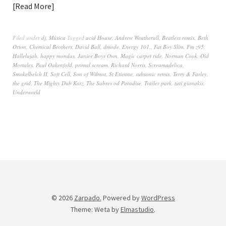
Read More
Filed under
dj
,
Música
Tagged
acid House
,
Andrew Weatherall
,
Beatless remix
,
Beth
Orton
,
Chemical Brothers
,
David Ball
,
dmode
,
Energy 101.
,
Fat Boy Slim
,
Fm z95
,
Hallelujah
,
happy mondas
,
Junior Boys Own
,
Magic carpet ride
,
Norman Cook
,
Oid
Mortales
,
Paul Oakenfold
,
primal scream
,
Richard Norris
,
Screamadelica
,
Smokelbelch II
,
Soft Cell
,
Son of Wilmot
,
St Etienne
,
subsonic remix
,
Terry & Farley
,
the grid
,
The Mighty Dub Katz
,
The Sabres od Paradise
,
Trailer park
,
tuti gianakis
,
Underworld
© 2026
Zarpado.
Powered by
WordPress
Theme: Weta by
Elmastudio
.