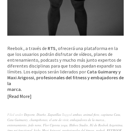
Reebok , a través de
RTS,
ofrecerá una plataforma en la
que los usuarios podrán disfrutar de vídeos, planes de
entrenamiento, podcasts y mucho más junto expertos de
diferentes disciplinas para que todos puedan expandir sus
límites. Los equipos serán liderados por
Cata Guimarey y
Maxi Arigossi, profesionales del fitness y embajadores de
la
marca.
Read More
Filed under
Deporte
,
Diseño
,
Zapatillas
Tagged
ambas
,
animal flow
,
capitana Cata
,
Cata Guimarey
,
champiñones
,
el arte de vivir
,
embajadores de la marca.
,
entrenamiento
,
fede nene
,
Flor Ciprota yoga
,
Hitbox Studio
,
IG de Reebok Argentina
,
jime pri functional
,
kicks
,
Maxi Arigossi
,
profesionales del fitness
,
reebok
,
REEBOOK