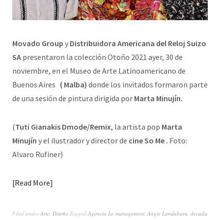
Movado Group
y
Distribuidora Americana del Reloj Suizo
SA
presentaron la colección Otoño 2021 ayer, 30 de
noviembre, en el Museo de Arte Latinoamericano de
Buenos Aires
( Malba)
donde los invitados formaron parte
de una sesión de pintura dirigida por
Marta Minujín.
(
Tuti Gianakis Dmode/Remix
, la artista pop
Marta
Minujín
y el ilustrador y director de
cine So Me .
Foto:
Alvaro Rufiner)
Read More
Filed under
Arte
,
Diseño
Tagged
Agencia Lo management
,
Angie Landaburu
,
decada