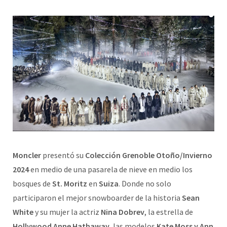
Moncler
presentó su
Colección Grenoble Otoño/Invierno
2024
en medio de una pasarela de nieve en medio los
bosques de
St. Moritz
en
Suiza
. Donde no solo
participaron el mejor snowboarder de la historia
Sean
White
y su mujer la actriz
Nina Dobrev
, la estrella de
Hollywood Anne Hathaway
, las modelos
Kate Moss y Ann