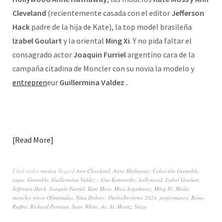
Cleveland
(recientemente casada con el editor
Jefferson
Hack
padre de la hija de Kate), la top model brasileña
Izabel Goulart
y la oriental
Ming Xi
. Y no pida faltar el
consagrado actor
Joaquin Furriel
argentino cara de la
campaña citadina de Moncler con su novia la modelo y
entrepren
eur
Guillermina Valdez .
Read More
Filed under
musica
Tagged
Ann Cleveland
,
Anne Hathaway
,
Colección Grenoble
,
esqui
,
Grenoble
,
Guillermina Valdez .
,
Gus Kenworthy
,
hollywood
,
Izabel Goulart
,
Jefferson Hack
,
Joaquín Furriel
,
Kate Moss
,
Mica Argañaraz
,
Ming Xi
,
Moda
,
moncler
,
nieve Olimpiadas
,
Nina Dobrev
,
Otoño/Invierno 2024
,
performance
,
Remo
Ruffini
,
Richard Permian
,
Sean White
,
ski
,
St. Moritz
,
Suiza