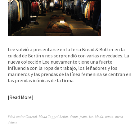
Lee volvió a presentarse en la feria Bread & Butter en la
cuidad de Berlín y nos sorprendió con varias novedades. La
nueva colección Lee nuevamente tiene una fuerte
influencia con la ropa de trabajo, los leñadores y los
marineros y las prendas de la línea femenina se centran en
las prendas icónicas de la firma.
Read More
Filed under
General
,
Moda
Tagged
berlin
,
denin
,
jeans
,
lee
,
Moda
,
remix
,
strech
deluxe