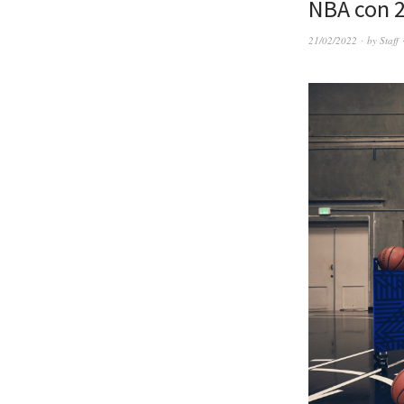
NBA con 2
21/02/2022
by
Staff