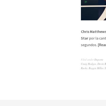
Chris Matthew
Star
por la cant
segundos.
Rea
Filed under
Deporte
Craig Hodges
,
Devin 
Racks
,
Reggie Miller
,
S