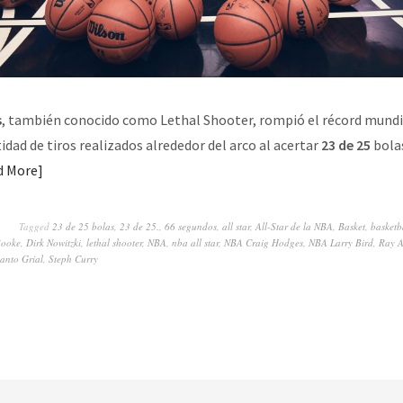
s
, también conocido como Lethal Shooter, rompió el récord mundi
idad de tiros realizados alrededor del arco al acertar
23 de 25
bola
d More
Tagged
23 de 25 bolas
,
23 de 25.
,
66 segundos
,
all star
,
All-Star de la NBA
,
Basket
,
basketb
Booke
,
Dirk Nowitzki
,
lethal shooter
,
NBA
,
nba all star
,
NBA Craig Hodges
,
NBA Larry Bird
,
Ray A
anto Grial
,
Steph Curry