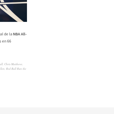
al de la
NBA All-
s en 66
all
,
Chris Matthews
,
llen
,
Red Bull Run the