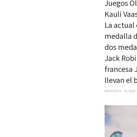
Juegos Olí
Kauli Vaas
La actual
medalla d
dos medal
Jack Robi
francesa 
llevan el 
06/08/2024
by
Staff