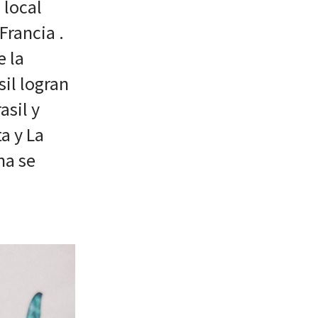
 local
Francia .
e la
sil logran
sil y
a y La
na se