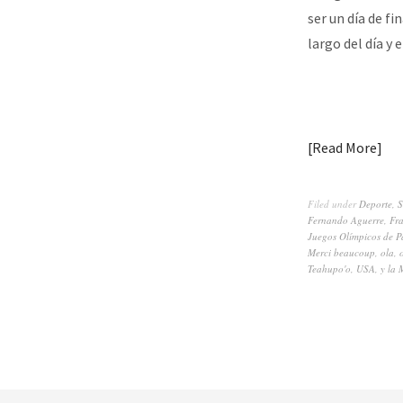
ser un día de fin
largo del día y
Read More
Filed under
Deporte
,
Fernando Aguerre
,
Fra
Juegos Olímpicos de P
Merci beaucoup
,
ola
,
Teahupo'o
,
USA
,
y la 