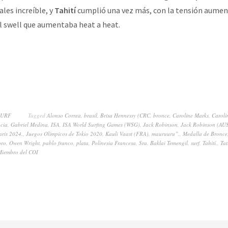
ales increíble, y
Tahití
cumplió una vez más, con la tensión aumen
 el swell que aumentaba heat a heat.
SURF
Tagged
Alonso Correa
,
brasil
,
Brisa Hennessy (CRC
,
bronce
,
Caroline Marks
,
Caroli
cia
,
Gabriel Medina
,
ISA
,
ISA World Surfing Games (WSG)
,
Jack Robinson
,
Jack Robinson (AUS
aris 2024.
,
Juegos Olímpicos de Tokio 2020
,
Kauli Vaast (FRA)
,
mauruuru”.
,
Medalla de Bronce
oro
,
Owen Wright
,
pablo franco
,
plata
,
Polinesia Francesa
,
Sra. Baklai Temengil
,
surf
,
Tahití.
,
Ta
Miembro del COI