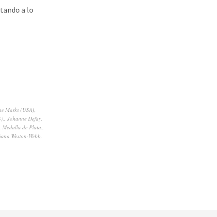
tando a lo
ne Marks (USA)
,
).
,
Johanne Defay
,
,
Medalla de Plata.
,
tiana Weston-Webb
,