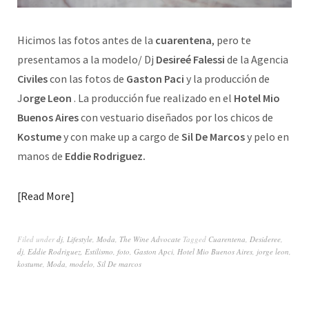
Hicimos las fotos antes de la
cuarentena
, pero te
presentamos a la modelo/ Dj
Desireé Falessi
de la Agencia
Civiles
con las fotos de
Gaston Paci
y la producción de
J
orge Leon
. La producción fue realizado en el
Hotel Mio
Buenos Aires
con vestuario diseñados por los chicos de
Kostume
y con make up a cargo de
Sil De Marcos
y pelo en
manos de
Eddie Rodriguez.
Read More
Filed under
dj
,
Lifestyle
,
Moda
,
The Wine Advocate
Tagged
Cuarentena
,
Desideree
,
dj
,
Eddie Rodriguez
,
Estilismo
,
foto
,
Gaston Apci
,
Hotel Mio Buenos Aires
,
jorge leon
,
kostume
,
Moda
,
modelo
,
Sil De marcos