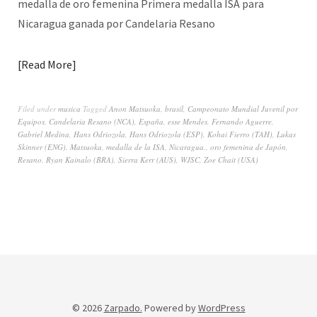
medalla de oro femenina Primera medalla ISA para
Nicaragua ganada por Candelaria Resano
Read More
Filed under
musica
Tagged
Anon Matsuoka
,
brasil
,
Campeonato Mundial Juvenil por
Equipos
,
Candelaria Resano (NCA)
,
España
,
esse Mendes
,
Fernando Aguerre
,
Gabriel Medina
,
Hans Odriozola
,
Hans Odriozola (ESP)
,
Kohai Fierro (TAH)
,
Lukas
Skinner (ENG)
,
Matsuoka
,
medalla de la ISA
,
Nicaragua.
,
oro femenina de Japón
,
Resano
,
Ryan Kainalo (BRA)
,
Sierra Kerr (AUS)
,
WJSC
,
Zoe Chait (USA)
© 2026
Zarpado.
Powered by
WordPress