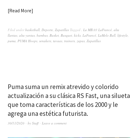
Read More
Filed under
basketball
,
Deporte
,
Zapatillas
Tagged
. La MB.03 LaFrancé
,
alta
llantas
,
alta yantas
,
bambas
,
Basket
,
Basquet
,
kicks
,
LaFrancé
,
LaMelo Ball
,
lifestyle
,
puma
,
PUMA Hoops
,
senakers
,
tavaas
,
trainers
,
zapas
,
Zapatillas
Puma suma un remix atrevido y colorido
actualización a su clásica RS Fast, una silueta
que toma características de los 2000 y le
agrega una estética futurista.
30/11/2020
by
Staff
Leave a comment