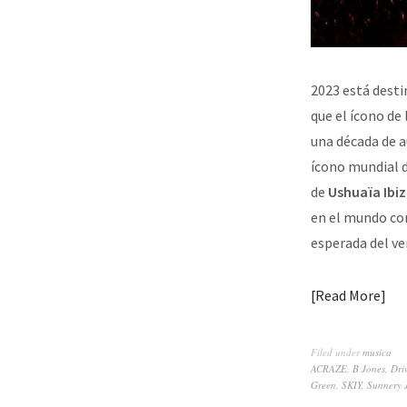
2023 está desti
que el ícono de
una década de a
ícono mundial d
de
Ushuaïa Ibi
en el mundo con
esperada del ve
Read More
Filed under
musica
ACRAZE
,
B Jones
,
Dri
Green
,
SKIY
,
Sunnery 