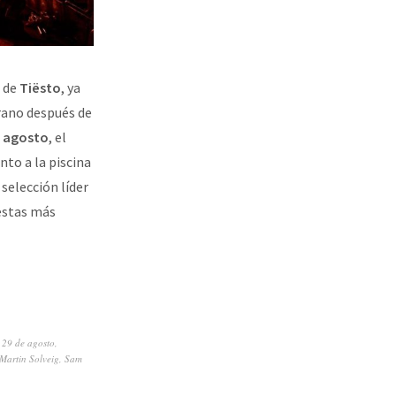
a de
Tiësto
, ya
erano después de
de agosto
, el
nto a la piscina
 selección líder
iestas más
l 29 de agosto
,
Martin Solveig
,
Sam