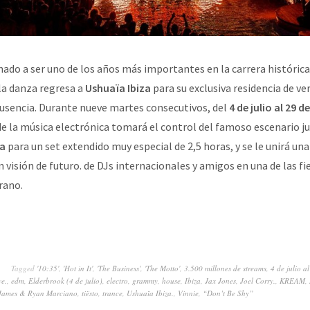
nado a ser uno de los años más importantes en la carrera históric
 la danza regresa a
Ushuaïa Ibiza
para su exclusiva residencia de v
usencia. Durante nueve martes consecutivos, del
4 de julio al 29 
e la música electrónica tomará el control del famoso escenario ju
za
para un set extendido muy especial de 2,5 horas, y se le unirá una
 visión de futuro. de DJs internacionales y amigos en una de las f
rano.
Tagged
'10:35'
,
'Hot in It'
,
'The Business'
,
'The Motto'
,
3.500 millones de streams
,
4 de julio a
ve.
,
edm
,
Elderbrook (4 de julio)
,
electro
,
grammy
,
house
,
Ibiza
,
Jax Jones
,
Joel Corry.
,
KREAM
,
James & Ryan Marciano
,
tiësto
,
trance
,
Ushuaïa Ibiza.
,
Vinnie
,
“Don’t Be Shy”