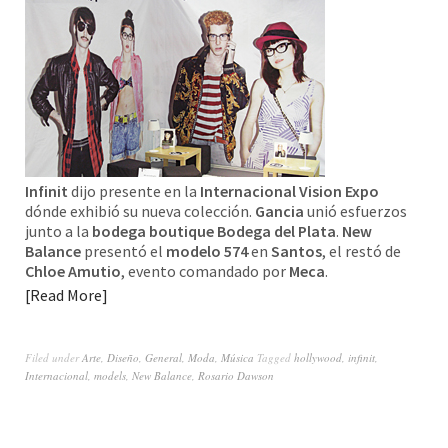
Infinit
dijo presente en la
Internacional Vision Expo
dónde exhibió su nueva colección.
Gancia
unió esfuerzos
junto a la
bodega boutique Bodega del Plata
.
New
Balance
presentó el
modelo 574
en
Santos
, el restó de
Chloe Amutio
, evento comandado por
Meca
.
Read More
Filed under
Arte
,
Diseño
,
General
,
Moda
,
Música
Tagged
hollywood
,
infinit
,
Internacional
,
models
,
New Balance
,
Rosario Dawson