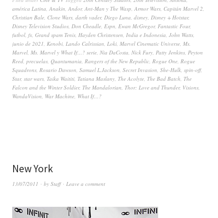
américa Latina
,
Anakin
,
Andor
,
Ant-Man y The Wasp
,
Armor Wars
,
Capitán Marvel 2
,
Christian Bale
,
Clone Wars
,
darth vader
,
Diego Luna
,
disney
,
Disney + Hotstar
,
Disney Television Studios
,
Don Cheadle
,
Espn
,
Ewan McGregor
,
Fantastic Four
,
futbol
,
fx
,
Grand spam Tenis
,
Hayden Christensen
,
India e Indonesia
,
John Watts
,
junio de 2021
,
Kenobi
,
Lando Calrissian
,
Loki
,
Marvel Cinematic Universe
,
Ms.
Marvel
,
Ms. Marvel y What If…? serie
,
Nia DaCosta
,
Nick Fury
,
Patty Jenkins
,
Peyton
Reed
,
precuelas
,
Quantumania
,
Rangers of the New Republic
,
Rogue One
,
Rogue
Squadrons
,
Rosario Dawson
,
Samuel L.Jackson
,
Secret Invasion
,
She-Hulk
,
spin-off
,
Star
,
star wars
,
Taika Waititi
,
Tatiana Maslany
,
The Acolyte
,
The Bad Batch
,
The
Falcon and the Winter Soldier
,
The Mandalorian
,
Thor: Love and Thunder
,
Visions
,
WandaVision
,
War Machine
,
What If…?
New York
13/07/2011
by
Staff
Leave a comment