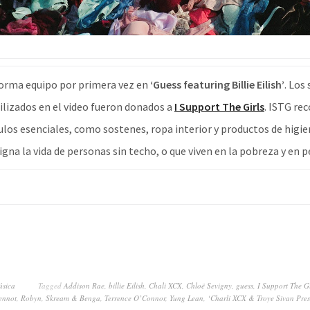
forma equipo por primera vez en
‘Guess featuring Billie Eilish’
. Los
tilizados en el video fueron donados a
I Support The Girls
. ISTG rec
culos esenciales, como sostenes, ropa interior y productos de higi
gna la vida de personas sin techo, o que viven en la pobreza y en p
sica
Tagged
Addison Rae
,
billie Eilish
,
Chali XCX
,
Chloë Sevigny
,
guess
,
I Support The Gi
ennot
,
Robyn
,
Skream & Benga
,
Terrence O’Connor
,
Yung Lean
,
‘Charli XCX & Troye Sivan Pres