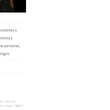
 sostenes y
olecta y
ene personal,
eligro.
rls.
,
Julia Fox
,
ent: Sweat’
,
“BRAT”