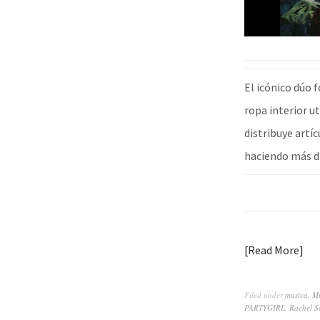
El icónico dúo 
ropa interior u
distribuye artí
haciendo más di
Read More
Filed under
musica
,
Mú
PARTYGIRL
,
Rachel S