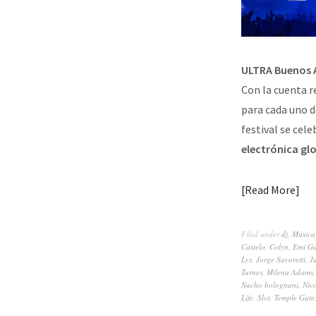
ULTRA Buenos A
Con la cuenta r
para cada uno d
festival se cele
electrónica gl
Read More
Filed under
dj
,
Música
Castelo
,
Colyn
,
Emi Ga
Lys
,
Jorge Savoretti
,
J
Turnes
,
Milena Adams
Nacho bolognani
,
Nic
Life
,
Slot
,
Temple Gate