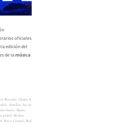
ión
rarios oficiales
ta edición del
es de la
música
ris Brecjcha
,
Chapa &
odels.
,
Innellea
,
Jay de
tin Garrix
,
Matteo
ca global
,
Myrkris
,
OS
,
Peace Conttrol
,
Red