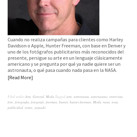
Cuando no realiza campañas para clientes como Harley
Davidson o Apple, Hunter Freeman, con base en Denver y
uno de los fotógrafos publicitarios más reconocidos del
presente, persigue su arte en un lenguaje clásicamente
americano y se pregunta por qué ya nadie quiere ser un
astronauta, o qué pasa cuando nada pasa en la NASA.
Read More
Filed under
Arte
,
General
,
Moda
Tagged
arte
,
astronauta
,
astronautas
,
entrevista
,
foto
,
fotografia
,
fotografo
,
freeman
,
hunter
,
hunter freeman
,
Moda
,
nasa
,
nota
,
publicidad
,
remix
,
zarpado