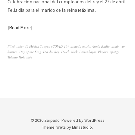
Celebración nacional del cumpleaños del rey el 27 de abril.
Feliz día para el marido de la reina
Máxima.
Read More
Filed under
dj
,
Música
Tagged
(COVID-19)
,
armada music
,
Armin Radio
,
armin van
buuren
,
Day of the King
,
Dia del Rey
,
Dutch Week
,
Países bajos
,
Playlist
,
spotify
,
Talento Holandés
© 2026
Zarpado.
Powered by
WordPress
Theme: Weta by
Elmastudio
.