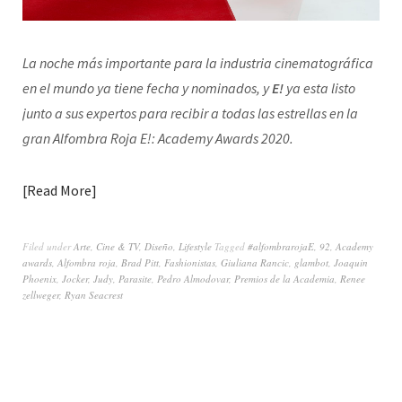
La noche más importante para la industria cinematográfica
en el mundo ya tiene fecha y nominados, y
E!
ya esta listo
junto a sus expertos para recibir a todas las estrellas en la
gran Alfombra Roja E!: Academy Awards 2020.
Read More
Filed under
Arte
,
Cine & TV
,
Diseño
,
Lifestyle
Tagged
#alfombrarojaE
,
92
,
Academy
awards
,
Alfombra roja
,
Brad Pitt
,
Fashionistas
,
Giuliana Rancic
,
glambot
,
Joaquin
Phoenix
,
Jocker
,
Judy
,
Parasite
,
Pedro Almodovar
,
Premios de la Academia
,
Renee
zellweger
,
Ryan Seacrest