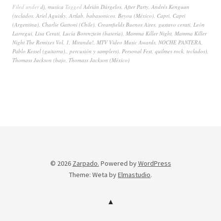
Filed under
dj
,
musica
Tagged
Adrián Dárgelos
,
After Party
,
Andrés Kenguan
(teclados
,
Ariel Aguisky
,
Artlab
,
babasonicos
,
Beyou (México)
,
Capri
,
Capri
(Argentina)
,
Charlie Gattoni (Chile)
,
Creamfields Buenos Aires
,
gustavo cerati
,
León
Larregui
,
Lisa Cerati
,
Lucía Borenztein (batería)
,
Mamma Killer Night
,
Mamma Killer
Night The Remixes Vol. 1
,
Miranda!
,
MTV Video Music Awards
,
NOCHE PANTERA
,
Pablo Kessel (guitarra).
,
percusión y samplers)
,
Personal Fest
,
quilmes rock
,
teclados)
,
Thomass Jackson (bajo
,
Thomass Jackson (México)
© 2026
Zarpado.
Powered by
WordPress
Theme: Weta by
Elmastudio
.