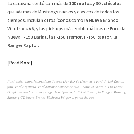
La caravana contó con más de
100 motos y 30 vehículos
que además de Mustangs nuevos y clásicos de todos los
tiempos, incluían otros
íconos
como la
Nueva Bronco
Wildtrack V6,
y las pick-ups más emblemáticas de
Ford: la
Nueva F-150 Lariat, la F-150 Tremor, F-150 Raptor, la
Ranger Raptor.
Read More
Filed under
autos
,
Motocicletas
Tagged
Day Trip de Herencia y Ford
,
F-150 Raptor
,
ford
,
Ford Argentina
,
Ford Summer Experience 2025
,
Ford: la Nueva F-150 Lariat
,
Garzón
,
herencia custom garage
,
José Ignacio
,
la F-150 Tremor
,
la Ranger
,
Mustang
,
Mustang GT
,
Nueva Bronco Wildtrack V6
,
pony
,
punta del este