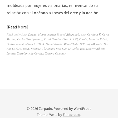
moldeada por mujeres visionarias, reinventando su
relación con el
océano
a través del
arte y la acción.
Read More
Filed under
Arte
,
Diseño
,
Miami
,
musica
Tagged
Allapattah
,
arte
,
Carolina K
,
Carta
Marina
,
Coche Coral (arena)
,
Coral Corales
,
Coral Lok™
,
florida
,
Leandro Erlich
,
Lladro
,
miami
,
Miami Art Week
,
Miami Beach
,
Miami'Dade
,
MW x SipaBoards; The
Ritz-Carlton
,
OMA
,
Reefline
,
The Miami Reef Star de Carlos Betancourt y Alberto
Latorre
,
Trasplante de Corales
,
Ximena Caminos
© 2026
Zarpado.
Powered by
WordPress
Theme: Weta by
Elmastudio
.