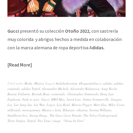
Gucci
presentó su colección
Otoño 2022
, con sastrería
muy colorida y abrigos hechos a medida en colaboración
con la marca alemana de ropa deportiva A
didas.
Read More
Filed under
Moda
,
Música
Tagged
#adidasbyninja
,
#ExquisiteGucci
,
adidas
,
adidas
originals
,
adidas Trefoil
,
Alessandro Michele
,
Alexander Balanescu
,
Asap Rocky
,
Beanie Feldstein
,
Bronski Beat
,
centenials.
,
Christopher Simmonds
,
Deng Lun
,
Euphoria
,
Fade to grey
,
Gucci
,
HBO Max
,
Jared Leto
,
Jimmy Sommerville
,
Jungjae
Lee
,
Lee Jung Jae
,
Liu Wen
,
Logos
,
Lou Reed
,
Marcus Piggot
,
Mert Alas
,
Miley Cyrus
,
millenials
,
monogramas
,
Música y letra
,
Rihanan
,
rihanna
,
Serena Williams
,
Smalltown boy
,
Snoop Dogg.
,
The Gucci Love Parade
,
The Velvet Underground
,
Three Stripes
,
Trefoil
,
Tres Tiras
,
visage
,
“Venus In Furs”