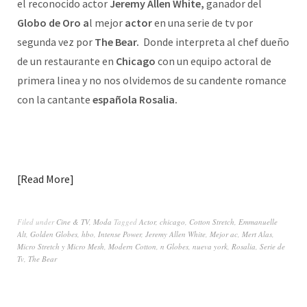
el reconocido actor
Jeremy Allen White,
ganador del
Globo de Oro a
l mejor
actor
en una serie de tv por
segunda vez por
The Bear.
Donde interpreta al chef dueño
de un restaurante en
Chicago
con un equipo actoral de
primera linea y no nos olvidemos de su candente romance
con la cantante
española Rosalia.
Read More
Filed under
Cine & TV
,
Moda
Tagged
Actor
,
chicago
,
Cotton Stretch
,
Emmanuelle
Alt
,
Golden Globes
,
hbo
,
Intense Power
,
Jeremy Allen White
,
Mejor ac
,
Mert Alas
,
Micro Stretch y Micro Mesh
,
Modern Cotton
,
n Globes
,
nueva york
,
Rosalia
,
Serie de
Tv
,
The Bear