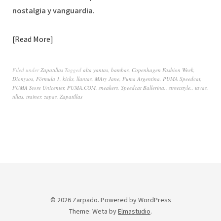
nostalgia y vanguardia
.
Read More
Filed under
Zapatillas
Tagged
alta yantas
,
bambas
,
Copenhagen Fashion Week
,
Dionysos
,
Fórmula 1
,
kicks
,
llantas
,
MAry Jane
,
Puma Argentina
,
PUMA Speedcat
,
PUMA Store Unicenter
,
PUMA.COM
,
sneakers
,
Speedcat Ballerina.
,
streetstyle.
,
tavas
,
tillas
,
trainer
,
zapas
,
Zapatillas
© 2026
Zarpado.
Powered by
WordPress
Theme: Weta by
Elmastudio
.